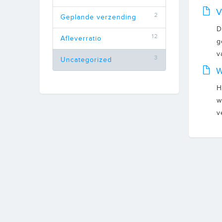
V
2
Geplande verzending
D
12
Afleverratio
g
v
3
Uncategorized
W
H
w
v