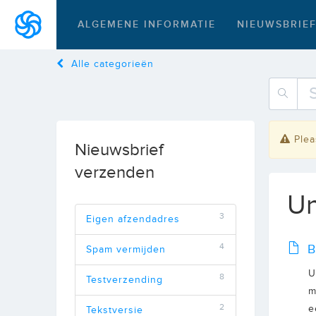
ALGEMENE INFORMATIE
NIEUWSBRIE
Alle categorieën
Plea
Nieuwsbrief
verzenden
Un
3
Eigen afzendadres
4
B
Spam vermijden
U
8
Testverzending
m
2
e
Tekstversie