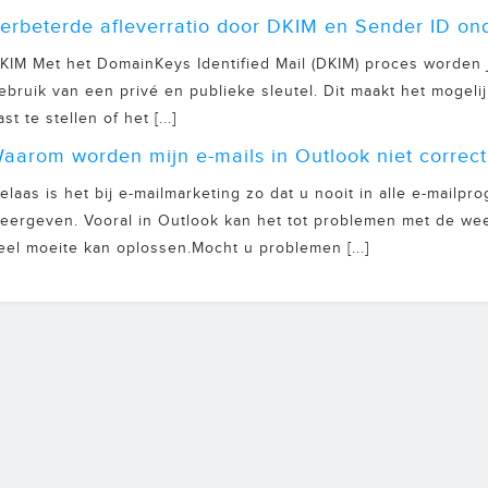
erbeterde afleverratio door DKIM en Sender ID on
KIM Met het DomainKeys Identified Mail (DKIM) proces worden 
ebruik van een privé en publieke sleutel. Dit maakt het mogel
ast te stellen of het [...]
aarom worden mijn e-mails in Outlook niet correc
elaas is het bij e-mailmarketing zo dat u nooit in alle e-mailp
eergeven. Vooral in Outlook kan het tot problemen met de wee
eel moeite kan oplossen.Mocht u problemen [...]